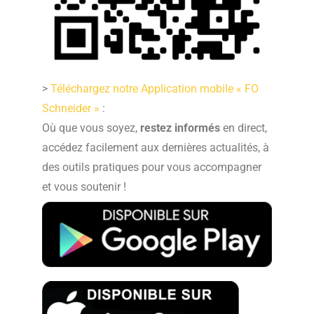
>
Téléchargez notre Application mobile « FO
Schneider »
:
Où que vous soyez,
restez informés
en direct,
accédez facilement aux dernières actualités, à
des outils pratiques pour vous accompagner
et vous soutenir !