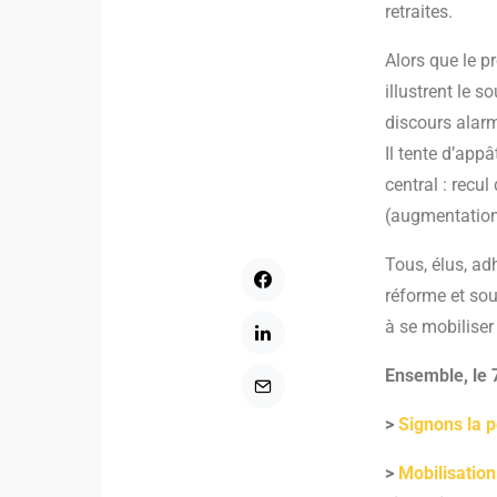
retraites.
Alors que le p
illustrent le 
discours alarm
Il tente d’app
central : recu
(augmentation 
Tous, élus, ad
réforme et sou
à se mobiliser
Ensemble, le 7
>
Signons la p
>
Mobilisation