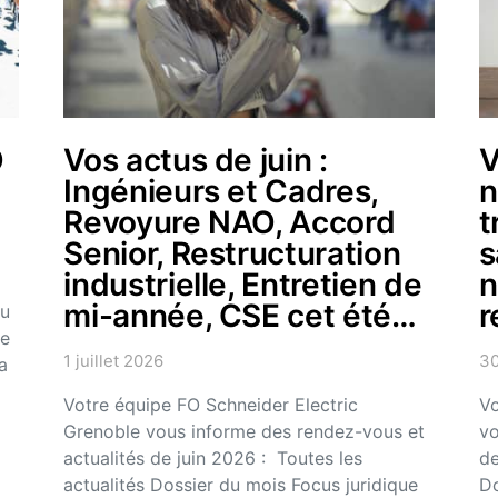
O
Vos actus de juin :
V
Ingénieurs et Cadres,
n
Revoyure NAO, Accord
t
Senior, Restructuration
s
industrielle, Entretien de
n
mi-année, CSE cet été…
r
eu
ce
1 juillet 2026
30
a
Votre équipe FO Schneider Electric
Vo
Grenoble vous informe des rendez-vous et
vo
actualités de juin 2026 : Toutes les
de
actualités Dossier du mois Focus juridique
Do