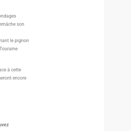
sondages
 remâche son
enant le pignon
 Touraine
ace à cette
ueront encore
uvez