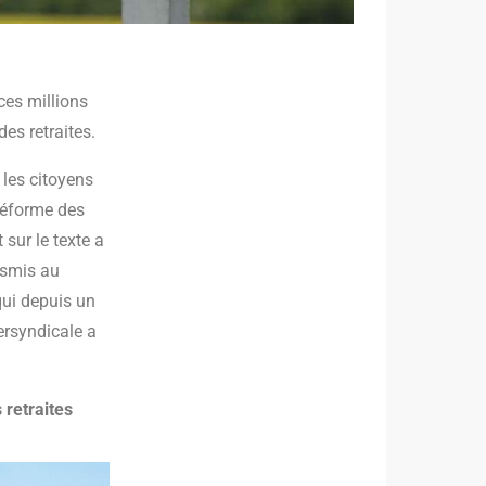
ces millions
des retraites.
 les citoyens
 réforme des
 sur le texte a
nsmis au
qui depuis un
tersyndicale a
 retraites