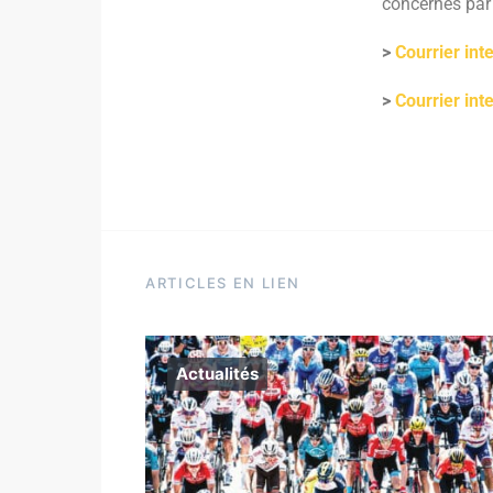
concernés par 
>
Courrier int
>
Courrier int
ARTICLES EN LIEN
Actualités