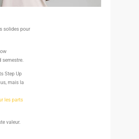
s solides pour
flow
d semestre.
ts Step Up
dus, mais la
r les parts
te valeur.