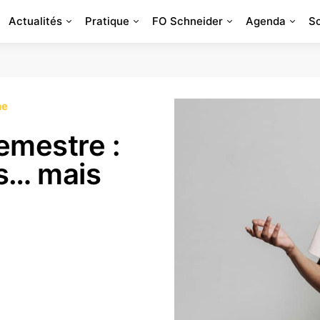
Actualités
Pratique
FO Schneider
Agenda
S
ne
emestre :
és… mais