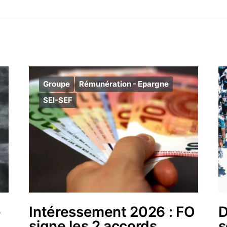
Groupe
Rémunération - Epargne
SEI-SEF
e
Intéressement 2026 : FO
D
signe les 2 accords
s