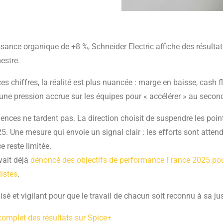
sance organique de +8 %, Schneider Electric affiche des résultat
estre.
ces chiffres, la réalité est plus nuancée : marge en baisse, cash 
t une pression accrue sur les équipes pour « accélérer » au secon
ences ne tardent pas. La direction choisit de suspendre les poin
25. Une mesure qui envoie un signal clair : les efforts sont atten
 reste limitée.
vait déjà
dénoncé des objectifs de performance France 2025 pou
listes
.
isé et vigilant pour que le travail de chacun soit reconnu à sa jus
e complet des résultats sur Spice+