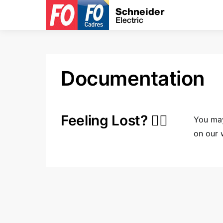
Documentation
Feeling Lost? 🤷‍♀️
You may
on our 