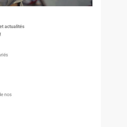
t actualités
!
ariés
de nos