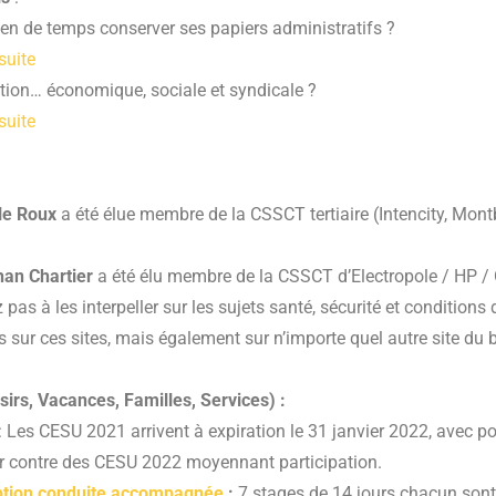
n de temps conserver ses papiers administratifs ?
 suite
ion… économique, sociale et syndicale ?
 suite
le Roux
a été élue membre de la CSSCT tertiaire (Intencity, Mon
an Chartier
a été élu membre de la CSSCT d’Electropole / HP /
 pas à les interpeller sur les sujets santé, sécurité et conditions d
s sur ces sites, mais également sur n’importe quel autre site du 
sirs, Vacances, Familles, Services) :
: Les CESU 2021 arrivent à expiration le 31 janvier 2022, avec pos
 contre des CESU 2022 moyennant participation.
iption conduite accompagnée
:
7 stages de 14 jours chacun son