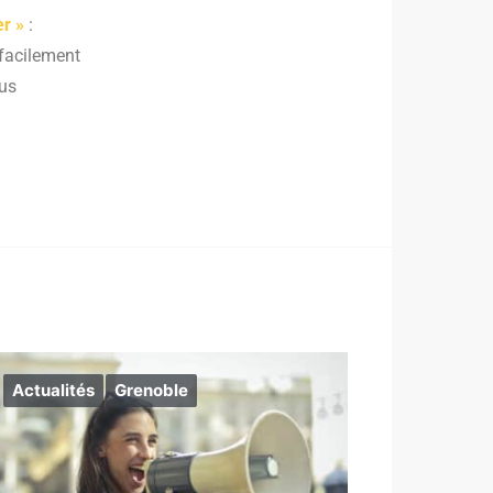
r »
:
 facilement
ous
Actualités
Grenoble