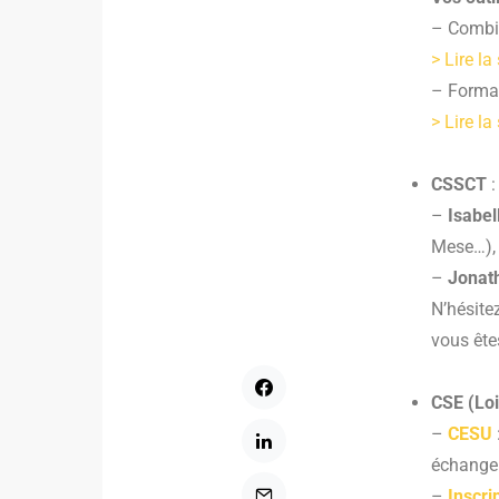
– Combie
> Lire la
– Format
> Lire la
CSSCT
:
–
Isabel
Mese…),
–
Jonath
N’hésitez
vous ête
CSE (Loi
–
CESU
échanger
–
Inscr