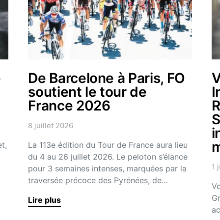
e
De Barcelone à Paris, FO
V
soutient le tour de
I
France 2026
R
S
8 juillet 2026
i
m
t,
La 113e édition du Tour de France aura lieu
du 4 au 26 juillet 2026. Le peloton s’élance
1 
pour 3 semaines intenses, marquées par la
traversée précoce des Pyrénées, de…
Vo
Gr
Lire plus
ac