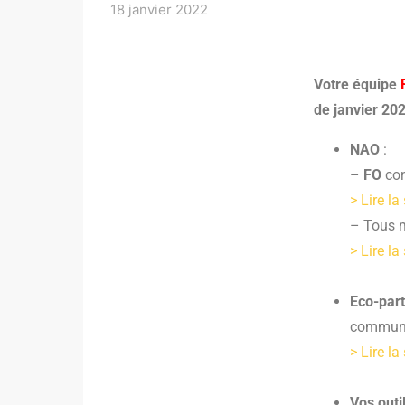
18 janvier 2022
Votre équipe
de janvier 20
NAO
:
–
FO
con
> Lire la
– Tous m
> Lire la
Eco-part
communi
> Lire la
Vos outi