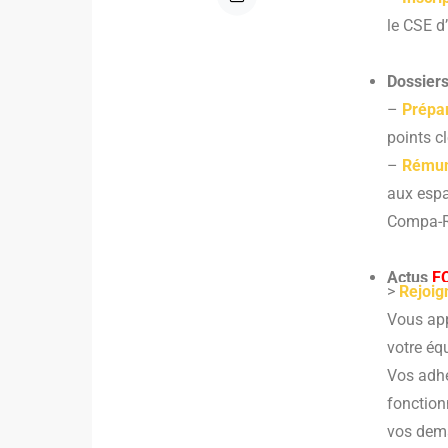
le CSE d
Dossiers
–
Prépar
points c
–
Rémun
aux espa
Compa-Ra
Actus
F
>
Rejoig
Vous app
votre éq
Vos adhé
fonction
vos dema