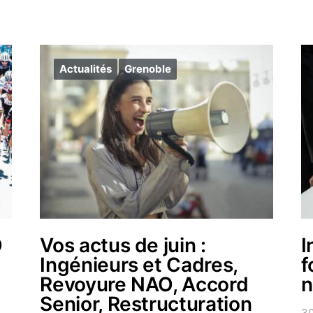
Actualités
Grenoble
O
Vos actus de juin :
I
Ingénieurs et Cadres,
f
Revoyure NAO, Accord
n
Senior, Restructuration
30