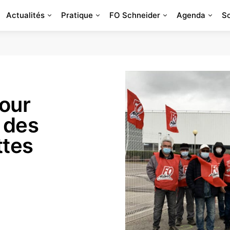
Actualités
Pratique
FO Schneider
Agenda
S
pour
t des
ttes