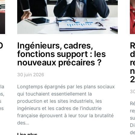
O
Ingénieurs, cadres,
R
fonctions support : les
d
nouveaux précaires ?
r
n
30 juin 2026
la
Longtemps épargnés par les plans sociaux
30
s,
qui touchaient essentiellement la
s
production et les sites industriels, les
Ré
es
ingénieurs et les cadres de l’industrie
re
française éprouvent à leur tour la brutalité
su
des…
Di
de
Lire plus